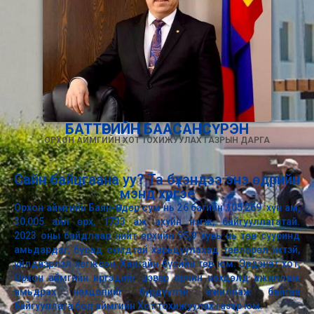
БАТТӨРИЙН БААСАНСҮРЭН
ОРХОН АЙМГИЙН ХОТ ТОХИЖУУЛАХ ГАЗРЫН ДАРГА
Сайн байцгаана уу? Та бүхэндээ энэ өдрийн
мэнд хүргэе
Орхон аймгийн Баян-Өндөр сум нь 2
6
багийн 105,269 хүн ам,
30
,
005 айл өрх, 1733 аж ахуйн нэгж, байгууллагатай.
202
3
оны байдлаар нийт өрхийн 95,9 хувь нь төв сууринд
амьдардаг, бусад сумдтай харьцуулахад төвлөрөл ихтэй,
үйлдвэрлэл хөгжсөн, Хангайн бүсийн төв юм. Эрдэнэт хот,
Орхон аймгийн иргэдийг цэвэр орчин нөхцөлд ажиллаж
амьдрах нөхцөлийг бүрдүүлэн ажиллаж байгаа
байгууллага бол аймгийн Хот тохижуулах газар юм.