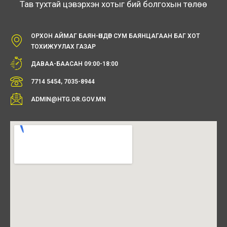
Тав тухтай цэвэрхэн хотыг бий болгохын төлөө
ОРХОН АЙМАГ БАЯН-ӨНДӨР СУМ БАЯНЦАГААН БАГ ХОТ
ТОХИЖУУЛАХ ГАЗАР
ДАВАА-БААСАН 09:00-18:00
7714 5454, 7035-8944
ADMIN@HTG.OR.GOV.MN