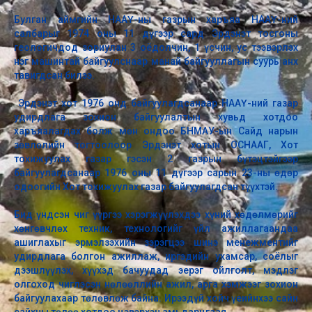
Булган аймгийн НААҮ-ны газрын харъяа НААҮ-ний
салбарыг
1974
оны
11
дүгээр сард Эрдэнэт тосгоны
геологичдод зориулан 3 оёдолчин, 1 үсчин, ус тээвэрлэх
нэг машинтай байгуулснаар манай байгууллагын суурь анх
тавигдсан билээ.
Эрдэнэт хот 1976 онд байгуулагдсанаар НААҮ-ний газар
удирдлага зохион байгуулалтын хувьд хотдоо
харъяалагдах болж мөн ондоо БНМАУ-ын Сайд нарын
зөвлөлийн тогтоолоор Эрдэнэт хотын ОСНААГ, Хот
тохижуулах газар гэсэн 2 газрын бүтэцтэйгээр
байгуулагдсанаар 1976 оны 11 дүгээр сарын 23-ны өдөр
одоогийн Хот тохижуулах газар байгуулагдсан түүхтэй.
Бид үндсэн чиг үүргээ хэрэгжүүлэхдээ хүний хөдөлмөрийг
хөнгөвчлөх техник, технологийг үйл ажиллагаандаа
ашиглахыг эрмэлзэхийн зэрэгцээ шинэ менежментийг
удирдлага болгон ажиллаж, иргэдийн ухамсар, соёлыг
дээшлүүлэх, хүүхэд бачуудад эерэг ойлголт, мэдлэг
олгоход чиглэсэн нөлөөллийн ажил, арга хэмжээг зохион
байгуулахаар төлөвлөж байна. Ирээдүй хойч үеийнхээ сайн