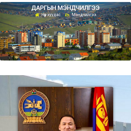
ДАРГЫН МЭНДЧИЛГЭЭ
Нүүр хуудас
Мэндчилгээ