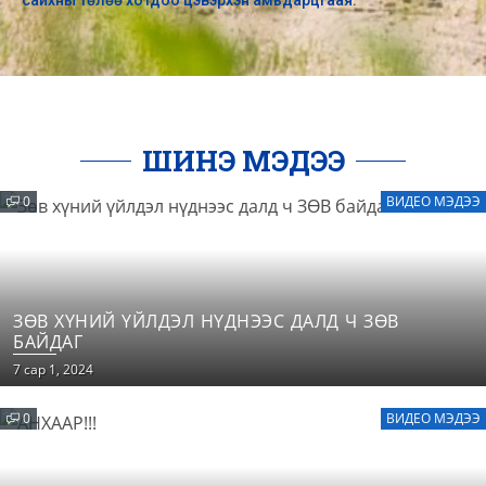
сайхны төлөө хотдоо цэвэрхэн амьдарцгаая.
ШИНЭ МЭДЭЭ
0
ВИДЕО МЭДЭЭ
ЗӨВ ХҮНИЙ ҮЙЛДЭЛ НҮДНЭЭС ДАЛД Ч ЗӨВ
БАЙДАГ
7 сар 1, 2024
0
ВИДЕО МЭДЭЭ