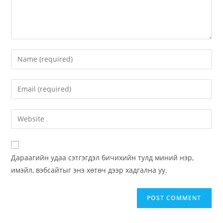
Дараагийн удаа сэтгэгдэл бичихийн тулд миний нэр,
имэйл, вэбсайтыг энэ хөтөч дээр хадгална уу.