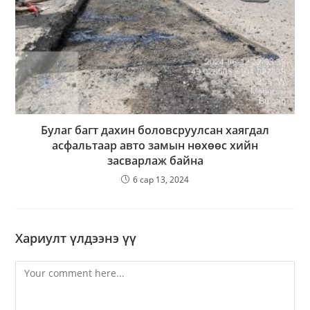
Булаг багт дахин боловсруулсан хаягдал
асфальтаар авто замын нөхөөс хийн
засварлаж байна
6 сар 13, 2024
Хариулт үлдээнэ үү