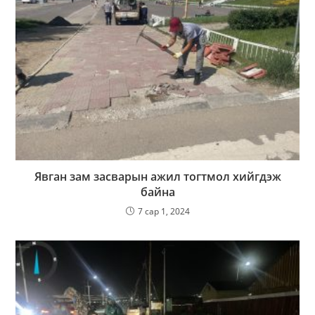
Явган зам засварын ажил тогтмол хийгдэж
байна
7 сар 1, 2024