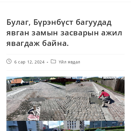
Булаг, Бүрэнбүст багуудад
явган замын засварын ажил
явагдаж байна.
6 сар 12, 2024
Үйл явдал