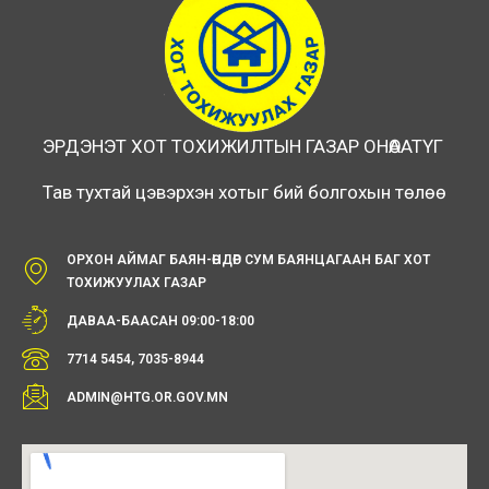
ЭРДЭНЭТ ХОТ ТОХИЖИЛТЫН ГАЗАР ОНӨААТҮГ
Тав тухтай цэвэрхэн хотыг бий болгохын төлөө
ОРХОН АЙМАГ БАЯН-ӨНДӨР СУМ БАЯНЦАГААН БАГ ХОТ
ТОХИЖУУЛАХ ГАЗАР
ДАВАА-БААСАН 09:00-18:00
7714 5454, 7035-8944
ADMIN@HTG.OR.GOV.MN