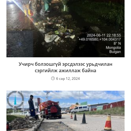
Учирч болзошгүй эрсдэлээс урьдчилан
сэргийлж ажиллаж байна
6 сар 12, 2024