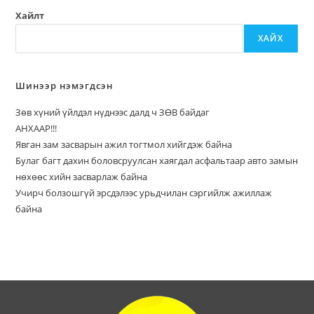
Хайлт
ХАЙХ
Шинээр нэмэгдсэн
Зөв хүний үйлдэл нүднээс далд ч ЗӨВ байдаг
АНХААР!!!
Явган зам засварын ажил тогтмол хийгдэж байна
Булаг багт дахин боловсруулсан хаягдал асфальтаар авто замын
нөхөөс хийн засварлаж байна
Учирч болзошгүй эрсдэлээс урьдчилан сэргийлж ажиллаж
байна