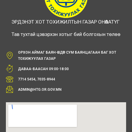
ЭРДЭНЭТ ХОТ ТОХИЖИЛТЫН ГАЗАР ОНӨААТҮГ
Тав тухтай цэвэрхэн хотыг бий болгохын төлөө
ОРХОН АЙМАГ БАЯН-ӨНДӨР СУМ БАЯНЦАГААН БАГ ХОТ
ТОХИЖУУЛАХ ГАЗАР
ДАВАА-БААСАН 09:00-18:00
7714 5454, 7035-8944
ADMIN@HTG.OR.GOV.MN