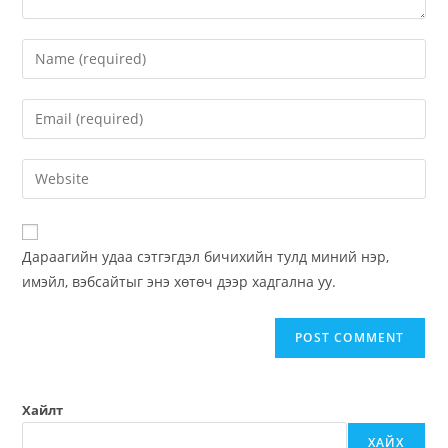
Дараагийн удаа сэтгэгдэл бичихийн тулд миний нэр,
имэйл, вэбсайтыг энэ хөтөч дээр хадгална уу.
Хайлт
ХАЙХ