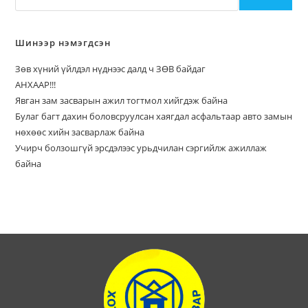
Шинээр нэмэгдсэн
Зөв хүний үйлдэл нүднээс далд ч ЗӨВ байдаг
АНХААР!!!
Явган зам засварын ажил тогтмол хийгдэж байна
Булаг багт дахин боловсруулсан хаягдал асфальтаар авто замын
нөхөөс хийн засварлаж байна
Учирч болзошгүй эрсдэлээс урьдчилан сэргийлж ажиллаж
байна