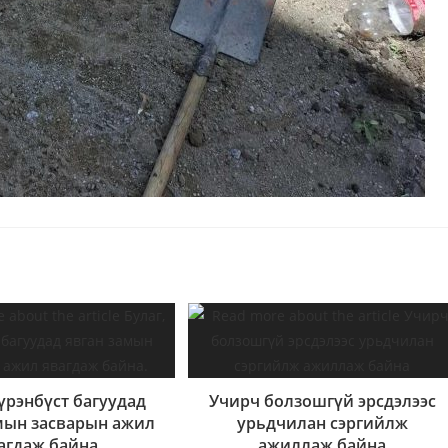
Бүрэнбүст багуудад
Учирч болзошгүй эрсдэлээс
мын засварын ажил
урьдчилан сэргийлж
агдаж байна.
ажиллаж байна