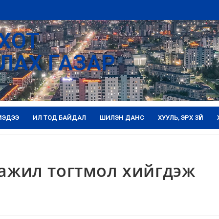
ХОТ
ЛАХ ГАЗАР
МЭДЭЭ
ИЛ ТОД БАЙДАЛ
ШИЛЭН ДАНС
ХУУЛЬ, ЭРХ ЗҮЙ
 ажил тогтмол хийгдэж