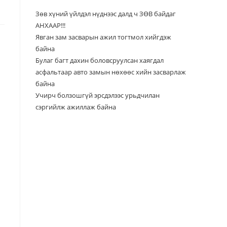
Зөв хүний үйлдэл нүднээс далд ч ЗӨВ байдаг
АНХААР!!!
Явган зам засварын ажил тогтмол хийгдэж
байна
Булаг багт дахин боловсруулсан хаягдал
асфальтаар авто замын нөхөөс хийн засварлаж
байна
Учирч болзошгүй эрсдэлээс урьдчилан
сэргийлж ажиллаж байна