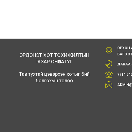
ОРХОН 
БАГ ХО
ЭРДЭНЭТ ХОТ ТОХИЖИЛТЫН
ГАЗАР ОНӨААТҮГ
ДАВАА-
Тав тухтай цэвэрхэн хотыг бий
7714 54
болгохын төлөө
ADMIN@