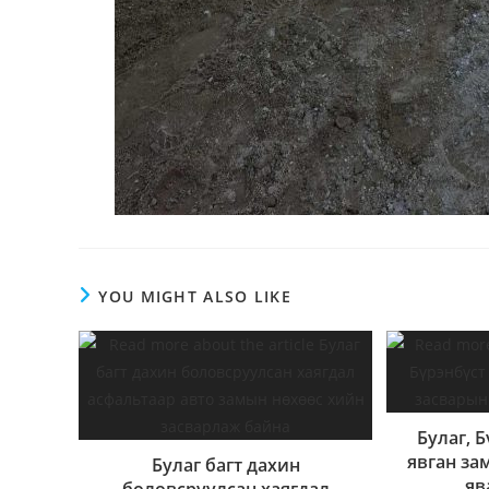
YOU MIGHT ALSO LIKE
Булаг, 
явган за
Булаг багт дахин
яв