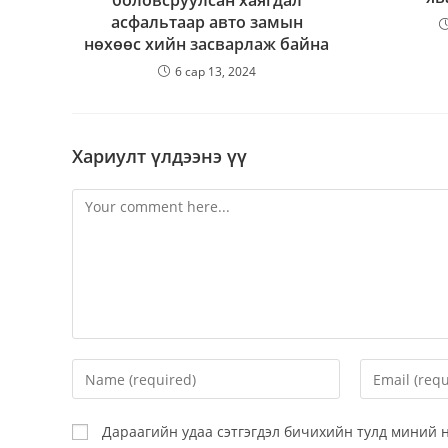
боловсруулсан хаягдал
асфальтаар авто замын
нөхөөс хийн засварлаж байна
6 сар 13, 2024
Хариулт үлдээнэ үү
Дараагийн удаа сэтгэгдэл бичихийн тулд миний нэ