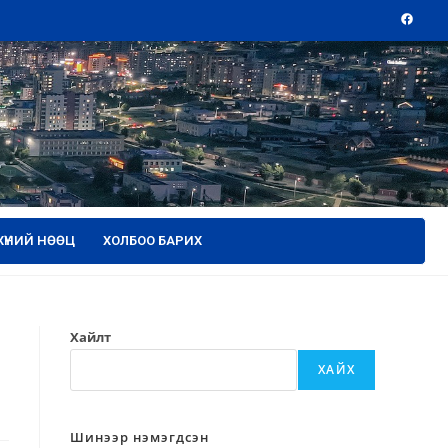
ХҮНИЙ НӨӨЦ
ХОЛБОО БАРИХ
Хайлт
ХАЙХ
Шинээр нэмэгдсэн